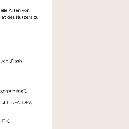
 alle Arten von
rät des Nutzers zu
uch „Flash-
erprinting");
ht: IDFA, IDFV,
IDs);