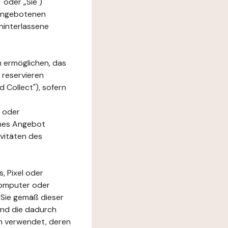
 oder „Sie")
e angebotenen
hinterlassene
n ermöglichen, das
 reservieren
 Collect"), sofern
 oder
ches Angebot
ivitäten des
, Pixel oder
Computer oder
 Sie gemäß dieser
und die dadurch
n verwendet, deren