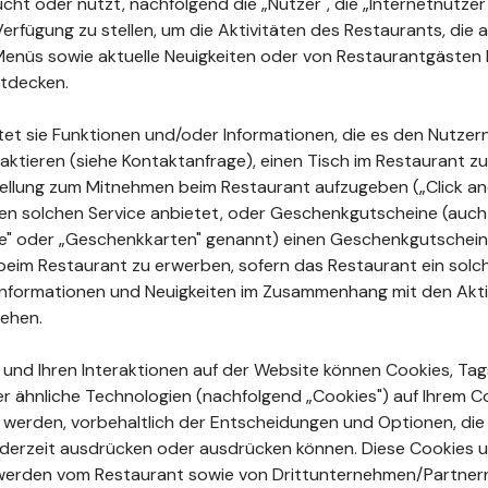
ht oder nutzt, nachfolgend die „Nutzer", die „Internetnutzer"
Verfügung zu stellen, um die Aktivitäten des Restaurants, di
enüs sowie aktuelle Neuigkeiten oder von Restaurantgästen 
tdecken.
tet sie Funktionen und/oder Informationen, die es den Nutzer
aktieren (siehe Kontaktanfrage), einen Tisch im Restaurant zu
ellung zum Mitnehmen beim Restaurant aufzugeben („Click and
en solchen Service anbietet, oder Geschenkgutscheine (auch
ne" oder „Geschenkkarten" genannt) einen Geschenkgutschein
beim Restaurant zu erwerben, sofern das Restaurant ein sol
e Informationen und Neuigkeiten im Zusammenhang mit den Akt
sehen.
n und Ihren Interaktionen auf der Website können Cookies, Tags
r ähnliche Technologien (nachfolgend „Cookies") auf Ihrem 
rt werden, vorbehaltlich der Entscheidungen und Optionen, die
jederzeit ausdrücken oder ausdrücken können. Diese Cookies 
erden vom Restaurant sowie von Drittunternehmen/Partner