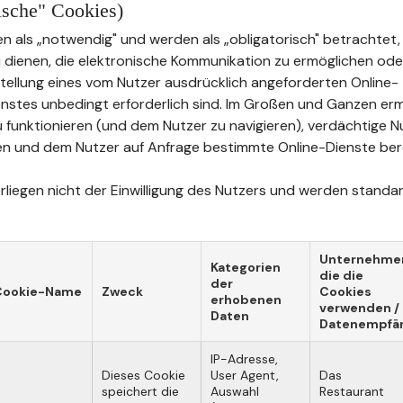
rische" Cookies)
n als „notwendig" und werden als „obligatorisch" betrachtet, 
u dienen, die elektronische Kommunikation zu ermöglichen oder
tstellung eines vom Nutzer ausdrücklich angeforderten Online-
stes unbedingt erforderlich sind. Im Großen und Ganzen erm
u funktionieren (und dem Nutzer zu navigieren), verdächtige 
n und dem Nutzer auf Anfrage bestimmte Online-Dienste bere
liegen nicht der Einwilligung des Nutzers und werden standard
Unternehme
Kategorien
die die
der
Cookie-Name
Zweck
Cookies
erhobenen
verwenden /
Daten
Datenempfä
IP-Adresse,
Dieses Cookie
User Agent,
Das
speichert die
Auswahl
Restaurant