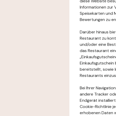
diese Website besuc
Informationen zur 
Speisekarten und M
Bewertungen zu en
Darüber hinaus bie
Restaurant zu kont
und/oder eine Best
das Restaurant ein
„Einkaufsgutschei
Einkaufsgutschein 
bereitstellt, sowi
Restaurants einzu
Bei Ihrer Navigatio
andere Tracker ode
Endgerät installie
Cookie-Richtlinie 
erhobenen Daten w