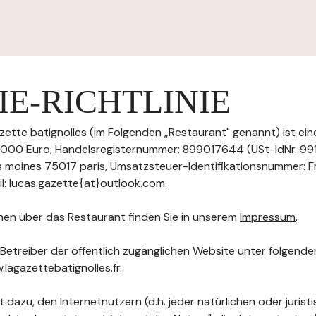
E-RICHTLINIE
ette batignolles (im Folgenden „Restaurant" genannt) ist ein
1000 Euro, Handelsregisternummer: 899017644 (USt-IdNr. 9
des moines 75017 paris, Umsatzsteuer-Identifikationsnummer: F
: lucas.gazette{at}outlook.com.
nen über das Restaurant finden Sie in unserem
Impressum
.
 Betreiber der öffentlich zugänglichen Website unter folgend
.lagazettebatignolles.fr.
 dazu, den Internetnutzern (d.h. jeder natürlichen oder jurist