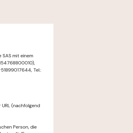
e SAS mit einem
9154768800010),
r51899017644, Tel.:
er URL (nachfolgend
ischen Person, die