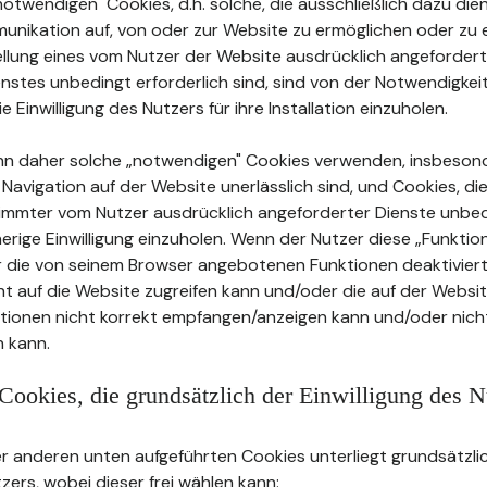
twendigen" Cookies, d.h. solche, die ausschließlich dazu dien
unikation auf, von oder zur Website zu ermöglichen oder zu e
tellung eines vom Nutzer der Website ausdrücklich angeforder
stes unbedingt erforderlich sind, sind von der Notwendigkei
ie Einwilligung des Nutzers für ihre Installation einzuholen.
nn daher solche „notwendigen" Cookies verwenden, insbeson
e Navigation auf der Website unerlässlich sind, und Cookies, die
timmter vom Nutzer ausdrücklich angeforderter Dienste unbed
herige Einwilligung einzuholen. Wenn der Nutzer diese „Funkti
r die von seinem Browser angebotenen Funktionen deaktiviert
cht auf die Website zugreifen kann und/oder die auf der Websi
ationen nicht korrekt empfangen/anzeigen kann und/oder nicht
 kann.
Cookies, die grundsätzlich der Einwilligung des N
 anderen unten aufgeführten Cookies unterliegt grundsätzlic
tzers, wobei dieser frei wählen kann: