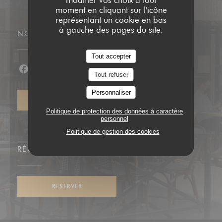
moment en cliquant sur l'icône
représentant un cookie en bas
à gauche des pages du site.
NOUS SUIVRE
Tout accepter
Tout refuser
Facebook ((ouvre une nouvelle fenêtre))
Instagram ((ouvre une nouvelle fenêtre))
Personnaliser
NEWSLETTER
Politique de protection des données à caractère
personnel
Politique de gestion des cookies
RÉSERVATION
RÉSERVER