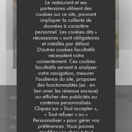
Le restaurant et ses
partenaires utilisent des
cookies sur ce site, pouvant
impliquer la collecte de
données à caractère
personnel. Les cookies dits «
nécessaires » sont obligatoires
et installés par défaut.
D'autres cookies facultatifs
nécessitent votre
consentement. Ces cookies
facultatifs servent à analyser
votre navigation, mesurer
l'audience du site, proposer
des fonctionnalités (ex : en
lien avec les réseaux sociaux)
ou afficher des publicités ou
ADRESSE
contenus personnalisés.
Cliquez sur « Tout accepter »,
« Tout refuser » ou «
((ouvre une nouvelle fenêtre))
7 Rue des Moines 75017 Paris
Personnaliser » pour gérer vos
préférences. Vous pouvez
09 85 02 91 78
modifier vos choix à tout