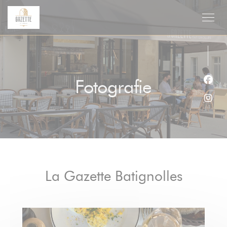
Panel pro správu cookies
Fotografie
Face
Inst
La Gazette Batignolles