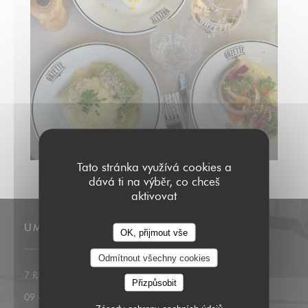
Tato stránka využívá cookies a
dává ti na výběr, co chceš
aktivovat
UMÍSTĚNÍ
OK, přijmout vše
Odmítnout všechny cookies
((otevře se v novém okně))
7 Rue des Moines 75017 Paris
Přizpůsobit
09 85 02 91 78