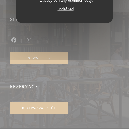
Zásady ochrany osobních údajů
undefined
SLEDUJTE NÁS
Facebook ((otevře se v novém okně))
Instagram ((otevře se v novém okně))
NEWSLETTER
REZERVACE
REZERVOVAT STŮL