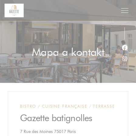
Panel pro správu cookies
Mapa a kontakt
Face
Inst
BISTRO / CUISINE FRANÇAISE / TERRASSE
Gazette batignolles
((otevře se v novém okně))
7 Rue des Moines 75017 Paris