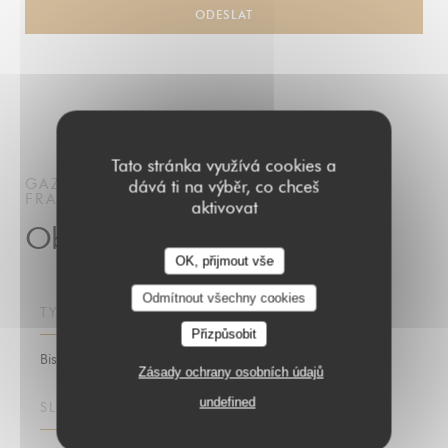
Tato stránka využívá cookies a
GAZETTE BATIGNOLLES
BISTRO / CUISINE
dává ti na výběr, co chceš
FRANÇAISE / TERRASSE
PARIS
aktivovat
Obecné informace
OK, přijmout vše
Odmítnout všechny cookies
TYP PODNIKU
Přizpůsobit
Bistro / Cuisine française / Terrasse
Zásady ochrany osobních údajů
undefined
SLUŽBY