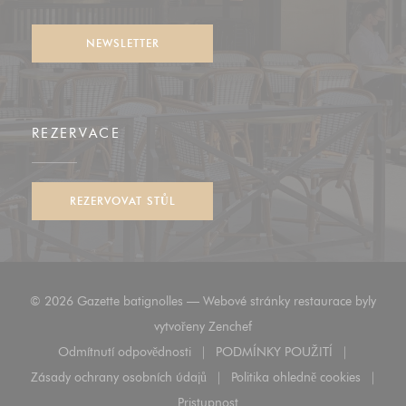
Facebook ((otevře se v novém okně))
Instagram ((otevře se v novém okně))
NEWSLETTER
REZERVACE
REZERVOVAT STŮL
© 2026 Gazette batignolles — Webové stránky restaurace byly
((otevře se v novém okně))
vytvořeny
Zenchef
Odmítnutí odpovědnosti
PODMÍNKY POUŽITÍ
((otevře se v novém okně))
((otevře se v novém o
Zásady ochrany osobních údajů
Politika ohledně cookies
((otevře se v novém okně))
((otevře se v nové
Pristupnost