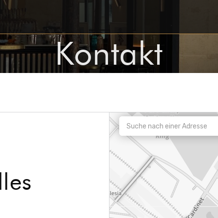
Kontakt
lles
er))