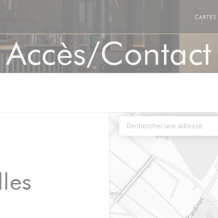
CARTES
Accès/Contact
lles
nêtre))