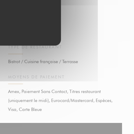
TYPE DE RESTAURANT
Bistrot / Cuisine française / Terrasse
MOYENS DE PAIEMENT
Amex, Paiement Sans Contact, Titres restaurant
(uniquement le midi), Eurocard/Mastercard, Espèces,
Visa, Carte Bleue