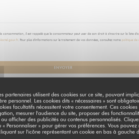
 la consommation, il est rappelé que le consommateur peut user de son droit à s'inscrire sur la liste 
loctel.gouv.fr
. Pour plus d'informations sur le traitement de vos données, consultez notre
politique de 
es partenaires utilisent des cookies sur ce site, pouvant impli
e personnel. Les cookies dits « nécessaires » sont obligatoir
okies facultatifs nécessitent votre consentement. Ces cookies f
ation, mesurer l'audience du site, proposer des fonctionnalit
 ou afficher des publicités ou contenus personnalisés. Clique
ou « Personnaliser » pour gérer vos préférences. Vous pouvez
liquant sur l'icône représentant un cookie en bas à gauche d