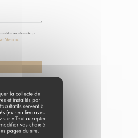
d'opposition au démarchage
confidentialité
.
quer la collecte de
es et installés par
acultatifs servent à
és (ex : en lien avec
z sur « Tout accepter
 modifier vos choix à
es pages du site.