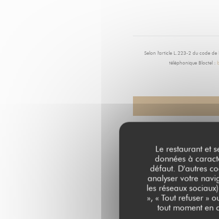
Selon l'article L.223-2 du code de
téléphonique Bloctel :
b
Le restaurant et s
données à caractèr
défaut. D'autres co
analyser votre navig
les réseaux sociaux)
», « Tout refuser » 
tout moment en c