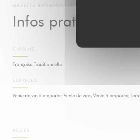
GAZETTE BATIGNOLLES
BISTROT / CUISINE FRA
Infos pratiques
CUISINE
Française Traditionnelle
SERVICES
Vente de vin à emporter, Vente de vins, Vente à emporter, Terr
ACCÈS