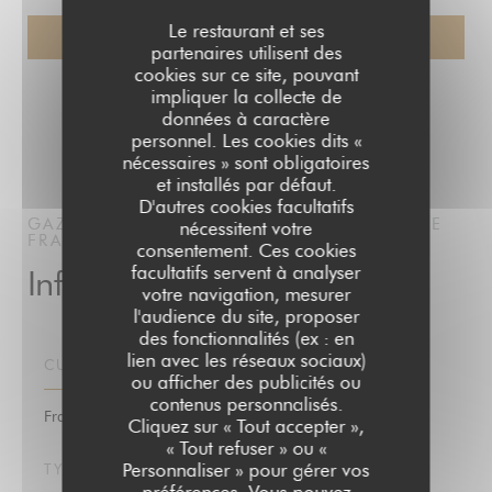
Le restaurant et ses
partenaires utilisent des
cookies sur ce site, pouvant
impliquer la collecte de
données à caractère
personnel. Les cookies dits «
nécessaires » sont obligatoires
et installés par défaut.
D'autres cookies facultatifs
GAZETTE BATIGNOLLES
BISTROT / CUISINE
nécessitent votre
FRANÇAISE / TERRASSE
PARIS
consentement. Ces cookies
facultatifs servent à analyser
Infos pratiques
votre navigation, mesurer
l'audience du site, proposer
des fonctionnalités (ex : en
lien avec les réseaux sociaux)
CUISINE
ou afficher des publicités ou
contenus personnalisés.
Française Traditionnelle
Cliquez sur « Tout accepter »,
« Tout refuser » ou «
Personnaliser » pour gérer vos
TYPE DE RESTAURANT