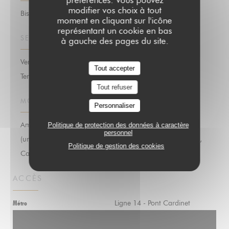
préférences. Vous pouvez
modifier vos choix à tout
Bistrot / Cuisine française / Terrasse
moment en cliquant sur l'icône
représentant un cookie en bas
SERVICES
à gauche des pages du site.
Vente de vin à emporter, Vente de vins, Vente à emporter,
Tout accepter
Terrasse
Tout refuser
MOYENS DE PAIEMENT
Personnaliser
Amex, Paiement Sans Contact, Titres restaurant
Politique de protection des données à caractère
personnel
(uniquement le midi), Eurocard/Mastercard, Espèces, Visa,
Politique de gestion des cookies
Carte Bleue
ACCÈS
Ligne 14 - Pont Cardinet
Métro