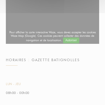
Pour afficher la carte interactive Waze, vous devez accepter les cookies
Waze Map (Google). Ces cookies peuvent collecter des données de
navigation et de localisation.
Autoriser
HORAIRES
GAZETTE BATIGNOLLES
LUN
-
JEU
08h00 - 00h00