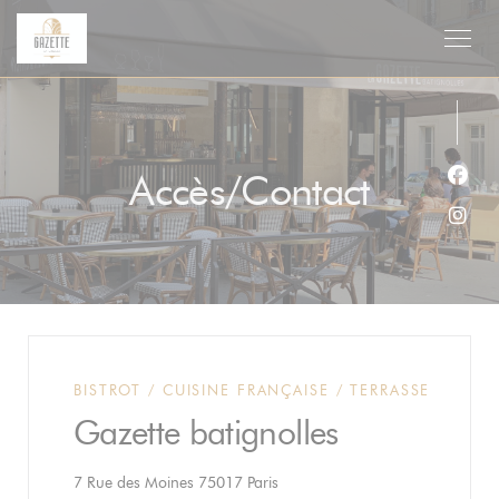
Personnalisation de vos choix en matière de cookies
Accès/Contact
Face
Inst
BISTROT / CUISINE FRANÇAISE / TERRASSE
Gazette batignolles
((ouvre une nouvelle fenêtre))
7 Rue des Moines 75017 Paris